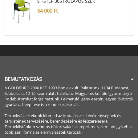
ST-STEP 305 ÍRÓLAPOS SZÉK
64 000
Ft
BEMUTATKOZÁS
A GOLDBÜRO 2000 KFT. 1993-ban alakult. Raktárunk: 1134 Budapest,
Szabolcs u. 12-16. szám alatt található. Magyar és külföldi gyártmányú
irodabútorokat forgalmazunk. Felmerülő igény esetén, egyedi bútorok
gyártása, beépítése is a rendelkezésre áll.
Termékválasztékunk kiterjed az iroda összes tevékenységnek és
területének tervezésére, berendezésére és felszerelésére.
Terméklistánkon számos bútorcsalád szerepel, melyek mindegyikéhez
több szín, forma és elemválaszték tartozik.