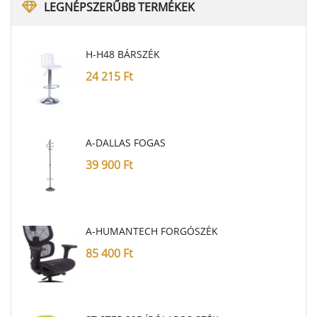
LEGNÉPSZERŰBB
TERMÉKEK
H-H48 BÁRSZÉK
24 215
Ft
A-DALLAS FOGAS
39 900
Ft
A-HUMANTECH FORGÓSZÉK
85 400
Ft