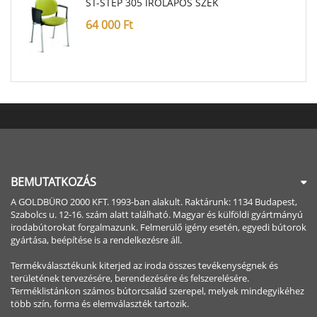
ST-STEP 305 ÍRÓLAPOS SZÉK
64 000
Ft
BEMUTATKOZÁS
A GOLDBÜRO 2000 KFT. 1993-ban alakult. Raktárunk: 1134 Budapest,
Szabolcs u. 12-16. szám alatt található. Magyar és külföldi gyártmányú
irodabútorokat forgalmazunk. Felmerülő igény esetén, egyedi bútorok
gyártása, beépítése is a rendelkezésre áll.
Termékválasztékunk kiterjed az iroda összes tevékenységnek és
területének tervezésére, berendezésére és felszerelésére.
Terméklistánkon számos bútorcsalád szerepel, melyek mindegyikéhez
több szín, forma és elemválaszték tartozik.