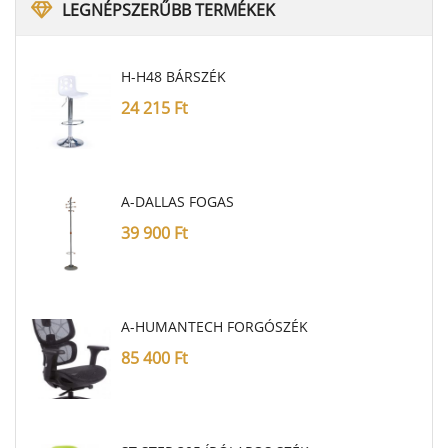
LEGNÉPSZERŰBB
TERMÉKEK
H-H48 BÁRSZÉK
24 215
Ft
A-DALLAS FOGAS
39 900
Ft
A-HUMANTECH FORGÓSZÉK
85 400
Ft