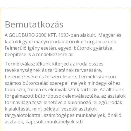
Bemutatkozás
A GOLDBÜRO 2000 KFT. 1993-ban alakult. Magyar és
külföldi gyártmányú irodabútorokat forgalmazunk.
Felmerülő igény esetén, egyedi bútorok gyártása,
beépítése is a rendelkezésre áll.
Termékválasztékunk kiterjed az iroda összes
tevékenységnek és területének tervezésére,
berendezésére és felszerelésére. Terméklistánkon
számos bútorcsalád szerepel, melyek mindegyikéhez
több szín, forma és elemválaszték tartozik. Az általunk
forgalmazott bútortípusok elemválasztéka, az asztalok
formavilága teszi lehetővé a különböző jellegű irodák
kialakítását, mint például: vezetői asztalok
tárgyalótoldattal, számítógépes munkahelyek, önálló
asztalok, kapcsolt munkahelyek stb.