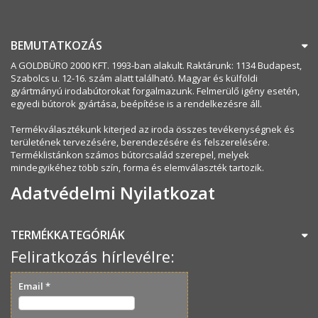
BEMUTATKOZÁS
A GOLDBÜRO 2000 KFT. 1993-ban alakult. Raktárunk: 1134 Budapest,
Szabolcs u. 12-16. szám alatt található. Magyar és külföldi
gyártmányú irodabútorokat forgalmazunk. Felmerülő igény esetén,
egyedi bútorok gyártása, beépítése is a rendelkezésre áll.
Termékválasztékunk kiterjed az iroda összes tevékenységnek és
területének tervezésére, berendezésére és felszerelésére.
Terméklistánkon számos bútorcsalád szerepel, melyek
mindegyikéhez több szín, forma és elemválaszték tartozik.
Adatvédelmi Nyilatkozat
TERMÉKKATEGÓRIÁK
Feliratkozás hírlevélre:
Email
*