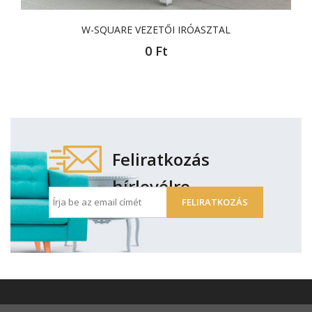
W-SQUARE VEZETŐI IRÓASZTAL
0
Ft
Feliratkozás
hírlevélre