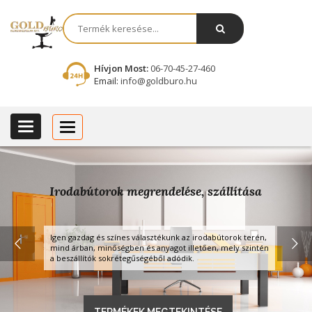
Hívjon Most:
06-70-45-27-460
Email:
info@goldburo.hu
Categories
Categories
Irodabútorok megrendelése, szállítása
Igen gazdag és színes választékunk az irodabútorok terén,
mind árban, minőségben és anyagot illetően, mely szintén
a beszállítók sokrétegűségéből adódik.
TERMÉKEK MEGTEKINTÉSE