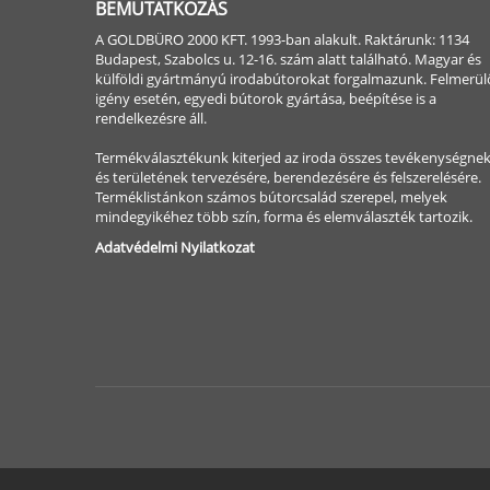
BEMUTATKOZÁS
A GOLDBÜRO 2000 KFT. 1993-ban alakult. Raktárunk: 1134
Budapest, Szabolcs u. 12-16. szám alatt található. Magyar és
külföldi gyártmányú irodabútorokat forgalmazunk. Felmerül
igény esetén, egyedi bútorok gyártása, beépítése is a
rendelkezésre áll.
Termékválasztékunk kiterjed az iroda összes tevékenységne
és területének tervezésére, berendezésére és felszerelésére.
Terméklistánkon számos bútorcsalád szerepel, melyek
mindegyikéhez több szín, forma és elemválaszték tartozik.
Adatvédelmi Nyilatkozat