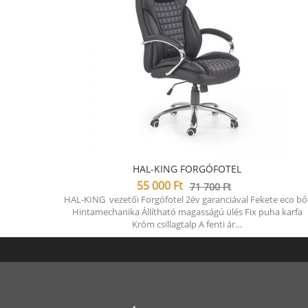
HAL-KING FORGÓFOTEL
55 000
Ft
71 700
Ft
HAL-KING vezetői Forgófotel 2év garanciával Fekete eco bő
Hintamechanika Állítható magasságú ülés Fix puha karfa
Króm csillagtalp A fenti ár…