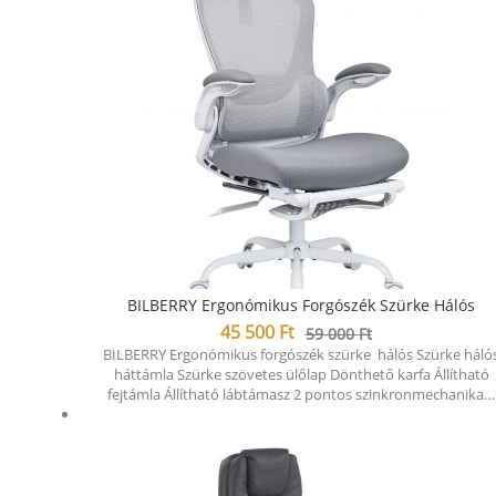
BILBERRY Ergonómikus Forgószék Szürke Hálós
45 500
Ft
59 000
Ft
BILBERRY Ergonómikus forgószék szürke hálós Szürke háló
háttámla Szürke szövetes ülőlap Dönthető karfa Állítható
fejtámla Állítható lábtámasz 2 pontos szinkronmechanika…