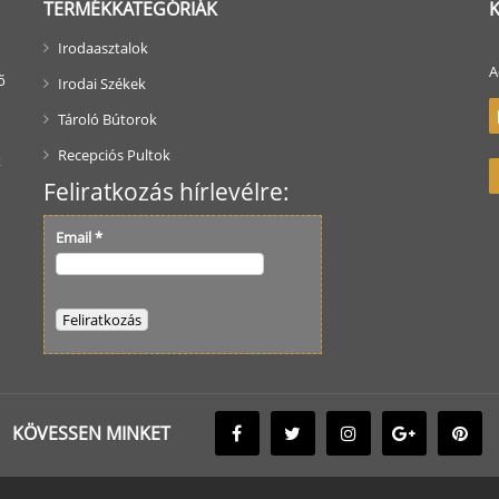
TERMÉKKATEGÓRIÁK
Irodaasztalok
A
ő
Irodai Székek
Tároló Bútorok
Recepciós Pultok
k
Feliratkozás hírlevélre:
Email
*
KÖVESSEN MINKET