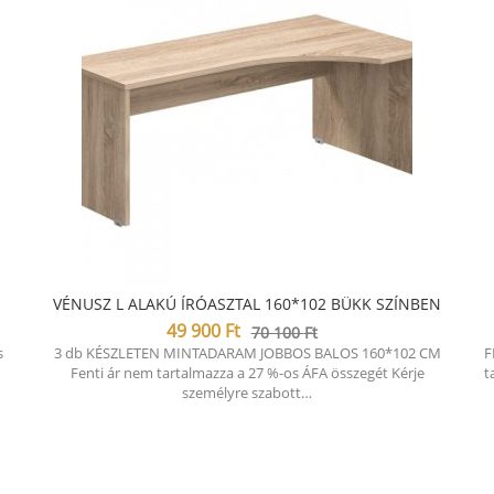
VÉNUSZ L ALAKÚ ÍRÓASZTAL 160*102 BÜKK SZÍNBEN
49 900
Ft
70 100
Ft
s
3 db KÉSZLETEN MINTADARAM JOBBOS BALOS 160*102 CM
F
Fenti ár nem tartalmazza a 27 %-os ÁFA összegét Kérje
t
személyre szabott…