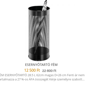
ESERNYŐTARTÓ FÉM
12 500
Ft
22 800
Ft
ÉM ESERNYŐTARTÓ 28.5 L 62cm magas D=26 cm Fenti ár nem
artalmazza a 27 %-os ÁFA össszegét Kérje személyre szabott…