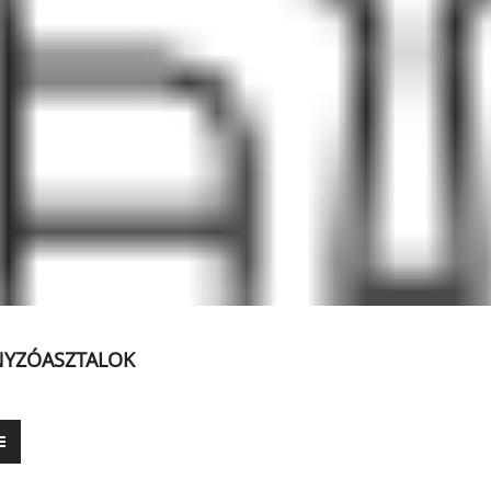
YZÓASZTALOK