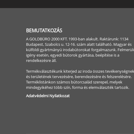
BEMUTATKOZÁS
A GOLDBÜRO 2000 KFT. 1993-ban alakult. Raktárunk: 1134
Budapest, Szabolcs u. 12-16. szám alatt található. Magyar és
külföldi gyártmányú irodabútorokat forgalmazunk. Felmerül
igény esetén, egyedi bútorok gyártása, beépítése is a
rendelkezésre áll.
Termékválasztékunk kiterjed az iroda összes tevékenységne
és területének tervezésére, berendezésére és felszerelésére.
Terméklistánkon számos bútorcsalád szerepel, melyek
mindegyikéhez több szín, forma és elemválaszték tartozik.
Adatvédelmi Nyilatkozat