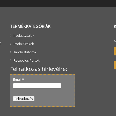
TERMÉKKATEGÓRIÁK
Irodaasztalok
A
ő
Irodai Székek
Tároló Bútorok
Recepciós Pultok
k
Feliratkozás hírlevélre:
Email
*