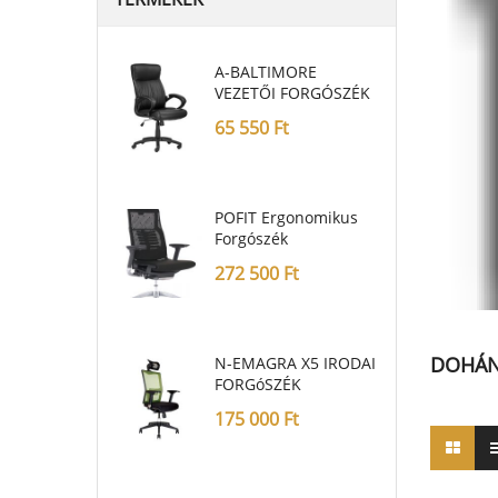
A-BALTIMORE
VEZETŐI FORGÓSZÉK
65 550
Ft
POFIT Ergonomikus
Forgószék
272 500
Ft
DOHÁN
N-EMAGRA X5 IRODAI
FORGóSZÉK
175 000
Ft