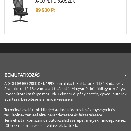
A-COPE FORGÓSZÉK
89 900
Ft
BEMUTATKOZÁS
A GOLDBÜRO 2000 KFT. 1993-ban alakult. Raktárunk: 1134 Budapest,
Szabolcs u. 12-16. szám alatt található. Magyar és külföldi gyártmányú
irodabútorokat forgalmazunk. Felmerülő igény esetén, egyedi bútorok
gyártása, beépítése is a rendelkezésre áll.
Termékválasztékunk kiterjed az iroda összes tevékenységnek és
területének tervezésére, berendezésére és felszerelésére.
Terméklistánkon számos bútorcsalád szerepel, melyek mindegyikéhez
több szín, forma és elemválaszték tartozik.