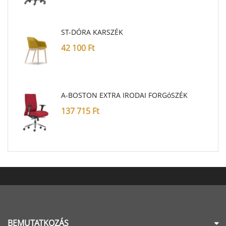
ST-DÓRA KARSZÉK
42 100
Ft
A-BOSTON EXTRA IRODAI FORGóSZÉK
137 715
Ft
BEMUTATKOZÁS