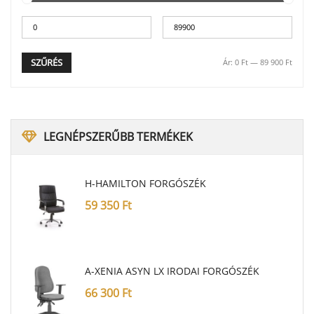
SZŰRÉS
Ár:
0 Ft
—
89 900 Ft
LEGNÉPSZERŰBB
TERMÉKEK
H-HAMILTON FORGÓSZÉK
59 350
Ft
A-XENIA ASYN LX IRODAI FORGÓSZÉK
66 300
Ft