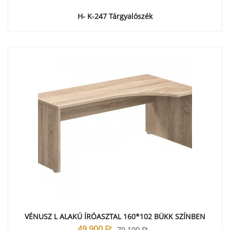
H- K-247 Tárgyalószék
VÉNUSZ L ALAKÚ ÍRÓASZTAL 160*102 BÜKK SZÍNBEN
49 900
Ft
70 100
Ft