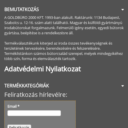
BEMUTATKOZÁS
A GOLDBÜRO 2000 KFT. 1993-ban alakult. Raktárunk: 1134 Budapest,
Szabolcs u. 12-16. szám alatt található. Magyar és külföldi gyártmányú
irodabútorokat forgalmazunk. Felmerülő igény esetén, egyedi bútorok
gyártása, beépítése is a rendelkezésre áll.
Termékválasztékunk kiterjed az iroda összes tevékenységnek és
területének tervezésére, berendezésére és felszerelésére.
Terméklistánkon számos bútorcsalád szerepel, melyek mindegyikéhez
több szín, forma és elemválaszték tartozik.
Adatvédelmi Nyilatkozat
TERMÉKKATEGÓRIÁK
Feliratkozás hírlevélre:
Email
*