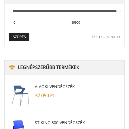
SZŰRÉS
Ár:
0 Ft
—
89 900 Ft
LEGNÉPSZERŰBB
TERMÉKEK
A-AOKI VENDÉGSZÉK
37 050
Ft
ST-KING 500 VENDÉGSZÉK