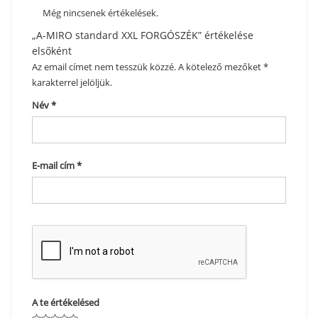
Még nincsenek értékelések.
„A-MIRO standard XXL FORGÓSZÉK” értékelése
elsőként
Az email címet nem tesszük közzé.
A kötelező mezőket
*
karakterrel jelöljük.
Név
*
E-mail cím
*
A te értékelésed