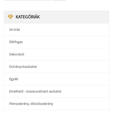
KATEGÓRIÁK
24 órás
Állófogas
Dekoráció
Dohányzóasztalok
Egyéb
A-MIRO Extra XXL ALU VEZETŐI FORGÓSZÉK
Emelhető - összecsukható asztalok
131 100
Ft
Fémszekrény, öltözőszekrény