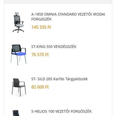
A-1850 OMNIA STANDARD VEZETŐI IRODAI
FORGóSZÉK
145 335
Ft
ST-KING 550 VENDÉGSZÉK
76 570
Ft
ST- SILD 205 Karfás Tárgyalószék
82 600
Ft
S-HELIOS 100 VEZETŐI FORGÓSZÉK