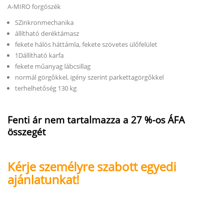
A-MIRO forgószék
SZinkronmechanika
állítható deréktámasz
fekete hálós háttámla
,
fekete szövetes ülőfelület
1Dállítható karfa
fekete műanyag lábcsillag
normál görgőkkel, igény szerint parkettagörgőkkel
terhelhetőség 130 kg
Fenti ár nem tartalmazza a 27 %-os ÁFA
összegét
Kérje személyre szabott egyedi
ajánlatunkat!