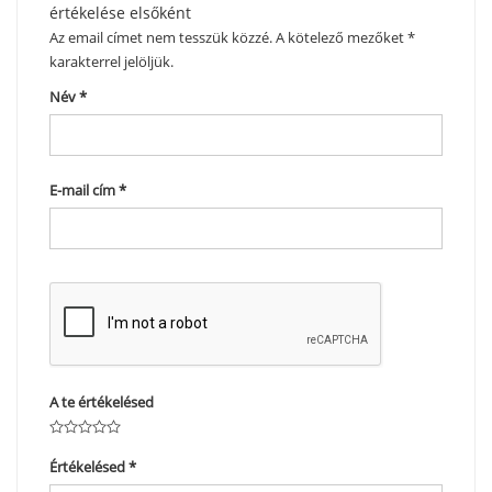
értékelése elsőként
Az email címet nem tesszük közzé.
A kötelező mezőket
*
karakterrel jelöljük.
Név
*
E-mail cím
*
A te értékelésed
Értékelésed
*