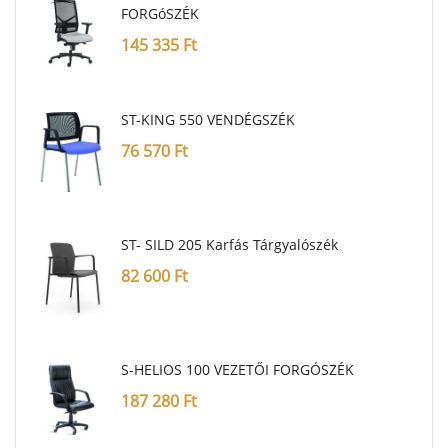
FORGóSZÉK
145 335
Ft
ST-KING 550 VENDÉGSZÉK
76 570
Ft
ST- SILD 205 Karfás Tárgyalószék
82 600
Ft
S-HELIOS 100 VEZETŐI FORGÓSZÉK
187 280
Ft