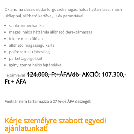
Oklahoma classic irodai forgószék magas, hálós háttámlával, mesh
ülőlappal, állítható karfával, 3 év garanciával
szinkronmechanika
magas, hálós háttámla állítható deréktámasszal
fekete mesh ülőlap
állítható magasságú karfa
polírozott alu lábcsillag
parkettagörgőkkel
igény szerint hálós fejtámlával
124.000,-Ft+ÁFA/db
AKCIÓ: 107.300,-
Fejtámlával
Ft + ÁFA
Fenti ár nem tartalmazza a 27 %-os ÁFA összegét
Kérje személyre szabott egyedi
ajánlatunkat!