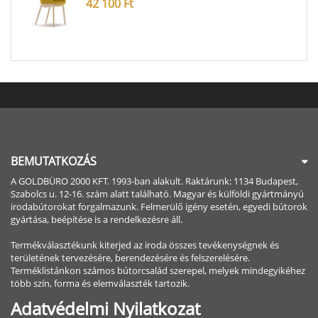
42 100
Ft
BEMUTATKOZÁS
A GOLDBÜRO 2000 KFT. 1993-ban alakult. Raktárunk: 1134 Budapest,
Szabolcs u. 12-16. szám alatt található. Magyar és külföldi gyártmányú
irodabútorokat forgalmazunk. Felmerülő igény esetén, egyedi bútorok
gyártása, beépítése is a rendelkezésre áll.
Termékválasztékunk kiterjed az iroda összes tevékenységnek és
területének tervezésére, berendezésére és felszerelésére.
Terméklistánkon számos bútorcsalád szerepel, melyek mindegyikéhez
több szín, forma és elemválaszték tartozik.
Adatvédelmi Nyilatkozat