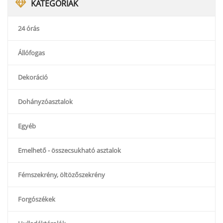
KATEGÓRIÁK
24 órás
Állófogas
Dekoráció
Dohányzóasztalok
Egyéb
Emelhető - összecsukható asztalok
Fémszekrény, öltözőszekrény
Forgószékek