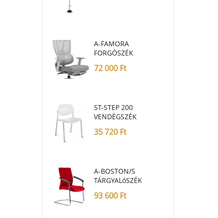
A-FAMORA
FORGÓSZÉK
72 000
Ft
ST-STEP 200
VENDÉGSZÉK
35 720
Ft
A-BOSTON/S
TÁRGYALóSZÉK
93 600
Ft