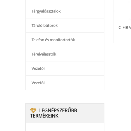
Tárgyalóasztalok
Tároló bútorok
S1183 FESTMÉNY
M-SPORT FÉM
C-FIR
ÖLTÖZŐSZEKRÉNY PADDAL 2
AJTÓS
Telefon és monitortartók
Térelválasztók
Vezetői
Vezetői
LEGNÉPSZERŰBB
TERMÉKEINK