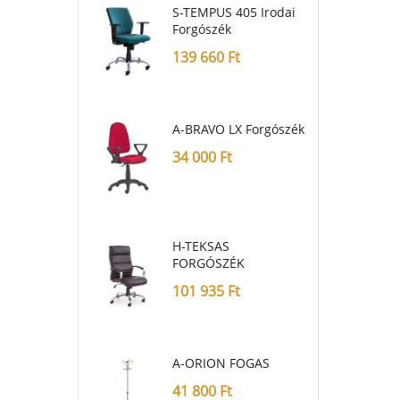
S-TEMPUS 405 Irodai
Forgószék
139 660
Ft
A-BRAVO LX Forgószék
34 000
Ft
H-TEKSAS
FORGÓSZÉK
101 935
Ft
A-ORION FOGAS
41 800
Ft