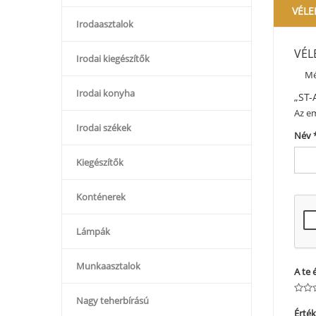
VÉLE
Irodaasztalok
VÉL
Irodai kiegészítők
Mé
Irodai konyha
„ST-
Az em
Irodai székek
Név
Kiegészítők
Konténerek
Lámpák
Munkaasztalok
A te 
Nagy teherbírású
Érté