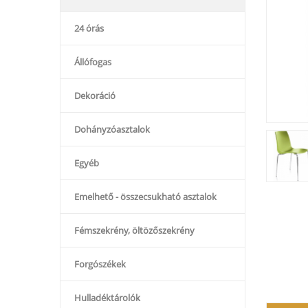
24 órás
Állófogas
Dekoráció
Dohányzóasztalok
Egyéb
Emelhető - összecsukható asztalok
Fémszekrény, öltözőszekrény
Forgószékek
Hulladéktárolók