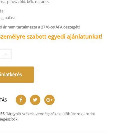
na, piros, zöld, kék, narancs
áz
g palást
tó ár nem tartalmazza a 27 %-os ÁFA összegét!
személyre szabott egyedi ajánlatunkat!
ánlatkérés
TÁS
ES:
Tárgyaló székek, vendégszékek, ülőbútorok
,
Irodai
iegészítők