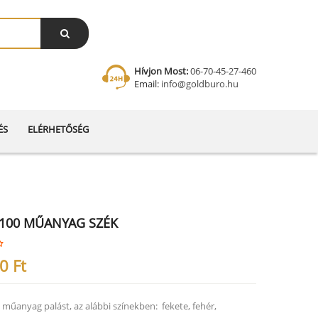
Hívjon Most:
06-70-45-27-460
Email:
info@goldburo.hu
ÉS
ELÉRHETŐSÉG
 100 MŰANYAG SZÉK
10
Ft
 műanyag palást, az alábbi színekben: fekete, fehér,