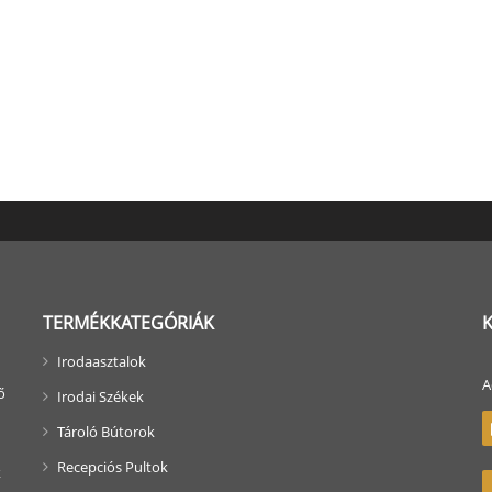
TERMÉKKATEGÓRIÁK
Irodaasztalok
A
ő
Irodai Székek
Tároló Bútorok
Recepciós Pultok
k