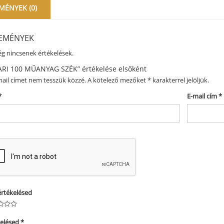
MÉNYEK (0)
EMÉNYEK
g nincsenek értékelések.
ARI 100 MŰANYAG SZÉK” értékelése elsőként
ail címet nem tesszük közzé.
A kötelező mezőket
*
karakterrel jelöljük.
*
E-mail cím
*
értékelésed
kelésed
*