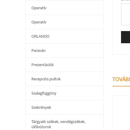
Operatív
Operatív
ORLANDO
Paraván
Prezentációk
TOVÁB
Recepciós pultok
Szalagfüggöny
Szekrények
Tárgyaló székek, vendégszékek,
ülőbútorok