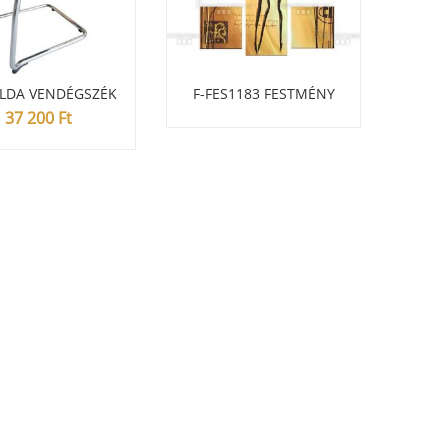
ELDA VENDÉGSZÉK
F-FES1183 FESTMÉNY
ÖLTÖZŐ
37 200
Ft