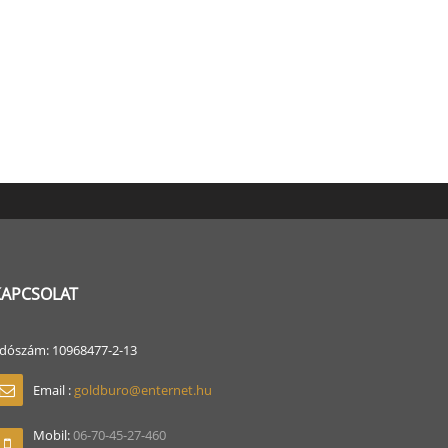
KAPCSOLAT
dószám: 10968477-2-13
Email :
goldburo@enternet.hu
Mobil:
06-70-45-27-460