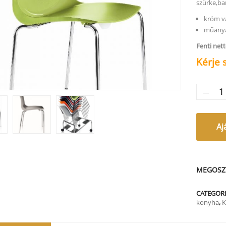
szürke,bar
króm v
műanya
Fenti net
Kérje 
Aj
MEGOSZ
CATEGORI
konyha
,
K