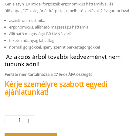
Xenia asyn LX irodai forgószék ergonómikus háttámlával, és
ülőlappal, “C” kategóriás kárpittal, emelhető karfával, 2 év garanciával
aszinkron mechnika
ergonómikus, állítható magasságú háttámla
állítható magasságú BR HANS karfa
fekete műanyag lábcsllag
normál görgőkkel, igény szerint parkettagörgőkkel
Az akciós árból további kedvezményt nem
tudunk adni!
Fenti ár nem tartalmazza a 27 %-os ÁFA összegét
Kérje személyre szabott egyedi
ajánlatunkat!