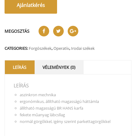
Ajánlatkérés
MEGOSZTÁS
CATEGORIES:
Forgószékek
,
Operatív
,
Irodai székek
LEÍRÁS
VÉLEMÉNYEK (0)
LEÍRÁS
aszinkron mechnika
ergonómikus, állítható magasságú háttámla
állítható magasságú BR HANS karfa
fekete műanyag lábcsllag
normál görgőkkel, igény szerint parkettagörgőkkel