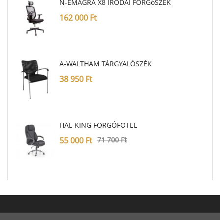
N-EMAGRA X8 IRODAI FORGóSZÉK
162 000
Ft
A-WALTHAM TÁRGYALÓSZÉK
38 950
Ft
HAL-KING FORGÓFOTEL
55 000
Ft
71 700
Ft