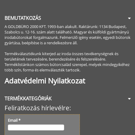
BEMUTATKOZÁS
A GOLDBÜRO 2000 KFT. 1993-ban alakult. Raktárunk: 1134 Budapest,
Szabolcs u. 12-16. szám alatt található. Magyar és külföldi gyártmányú
irodabútorokat forgalmazunk. Felmerülő igény esetén, egyedi bútorok
gyártása, beépítése is a rendelkezésre áll.
Termékválasztékunk kiterjed az iroda összes tevékenységnek és
területének tervezésére, berendezésére és felszerelésére.
Terméklistánkon számos bútorcsalád szerepel, melyek mindegyikéhez
több szín, forma és elemválaszték tartozik.
Adatvédelmi Nyilatkozat
TERMÉKKATEGÓRIÁK
Feliratkozás hírlevélre:
Email
*