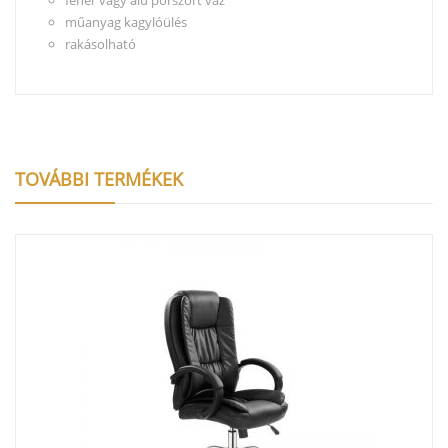
műanyag kagylóülés
rakásolható
TOVÁBBI TERMÉKEK