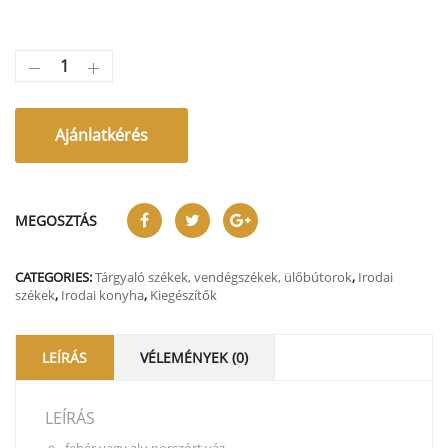
Ajánlatkérés
MEGOSZTÁS
CATEGORIES:
Tárgyaló székek, vendégszékek, ülőbútorok
,
Irodai
székek
,
Irodai konyha
,
Kiegészítők
LEÍRÁS
VÉLEMÉNYEK (0)
LEÍRÁS
fehér vagy alu porszórt váz