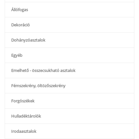
Állófogas
Dekoráció
Dohányzóasztalok
Egyéb
Emelhető - összecsukható asztalok
Fémszekrény, öltözőszekrény
Forgószékek
Hulladéktárolók
Irodaasztalok