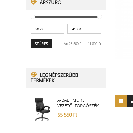
ÁRSZŰRŐ
SZŰRÉS
Ár:
28 500 Ft
—
41 800 Ft
LEGNÉPSZERŰBB
TERMÉKEK
A-BALTIMORE
VEZETŐI FORGÓSZÉK
65 550
Ft