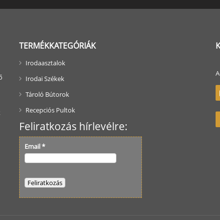
TERMÉKKATEGÓRIÁK
Irodaasztalok
A
ő
Irodai Székek
Tároló Bútorok
Recepciós Pultok
k
Feliratkozás hírlevélre:
Email
*