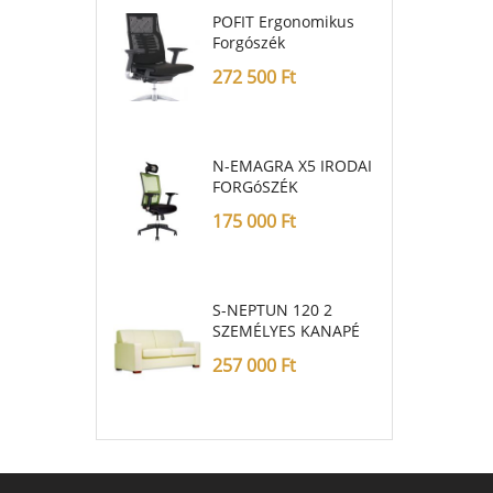
POFIT Ergonomikus
Forgószék
272 500
Ft
N-EMAGRA X5 IRODAI
FORGóSZÉK
175 000
Ft
S-NEPTUN 120 2
SZEMÉLYES KANAPÉ
257 000
Ft