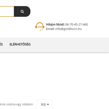
Hívjon Most:
06-70-45-27-460
Email:
info@goldburo.hu
ÉS
ELÉRHETŐSÉG
latok száma egy oldalon
300