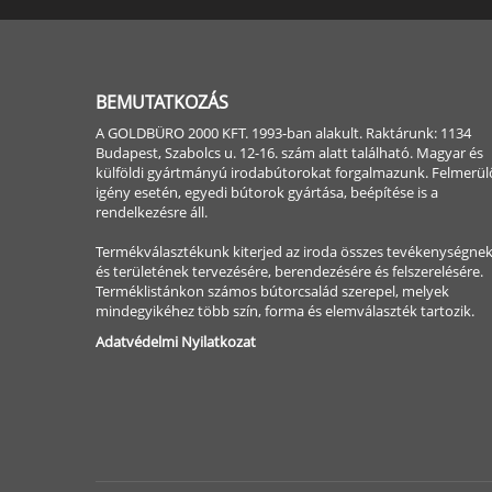
BEMUTATKOZÁS
A GOLDBÜRO 2000 KFT. 1993-ban alakult. Raktárunk: 1134
Budapest, Szabolcs u. 12-16. szám alatt található. Magyar és
külföldi gyártmányú irodabútorokat forgalmazunk. Felmerül
igény esetén, egyedi bútorok gyártása, beépítése is a
rendelkezésre áll.
Termékválasztékunk kiterjed az iroda összes tevékenységne
és területének tervezésére, berendezésére és felszerelésére.
Terméklistánkon számos bútorcsalád szerepel, melyek
mindegyikéhez több szín, forma és elemválaszték tartozik.
Adatvédelmi Nyilatkozat