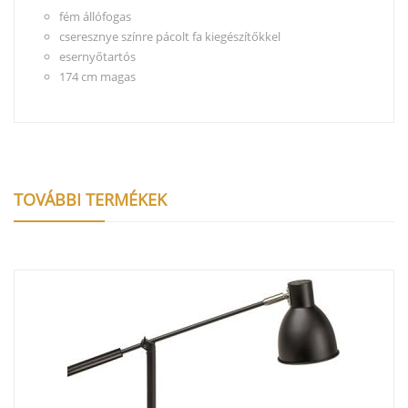
fém állófogas
cseresznye színre pácolt fa kiegészítőkkel
esernyőtartós
174 cm magas
TOVÁBBI TERMÉKEK