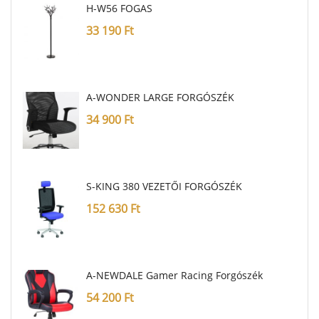
H-W56 FOGAS
33 190
Ft
A-WONDER LARGE FORGÓSZÉK
34 900
Ft
S-KING 380 VEZETŐI FORGÓSZÉK
152 630
Ft
A-NEWDALE Gamer Racing Forgószék
54 200
Ft