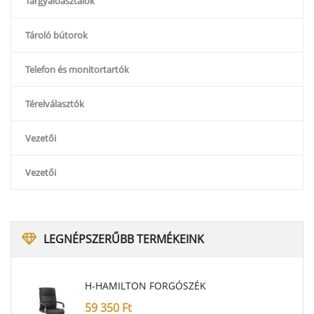
Tárgyalóasztalok
Tároló bútorok
Telefon és monitortartók
Térelválasztók
Vezetői
Vezetői
LEGNÉPSZERŰBB
TERMÉKEINK
H-HAMILTON FORGÓSZÉK
59 350
Ft