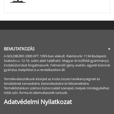
BEMUTATKOZÁS
A GOLDBÜRO 2000 KFT. 1993-ban alakult. Raktárunk: 1134 Budapest,
Szabolcs u. 12-16. szám alatt található. Magyar és külföldi gyártmányú
irodabútorokat forgalmazunk. Felmerülő igény esetén, egyedi bútorok
gyártása, beépítése is a rendelkezésre áll.
Termékválasztékunk kiterjed az iroda összes tevékenységnek és
területének tervezésére, berendezésére és felszerelésére.
Terméklistánkon számos bútorcsalád szerepel, melyek mindegyikéhez
több szín, forma és elemválaszték tartozik.
Adatvédelmi Nyilatkozat