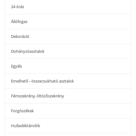
24 órás
Állófogas
Dekoráció
Dohányzóasztalok
Egyéb
Emelhető - összecsukható asztalok
Fémszekrény, öltözőszekrény
Forgószékek
Hulladéktárolók