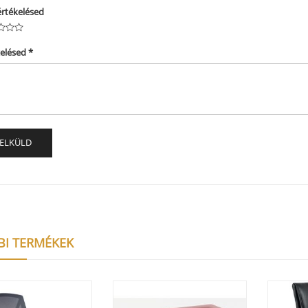
értékelésed
kelésed
*
BI TERMÉKEK