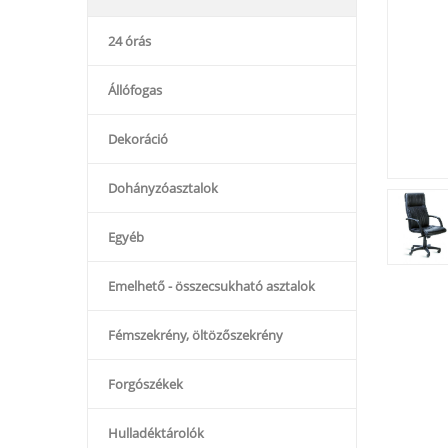
24 órás
Állófogas
Dekoráció
Dohányzóasztalok
Egyéb
Emelhető - összecsukható asztalok
Fémszekrény, öltözőszekrény
Forgószékek
Hulladéktárolók