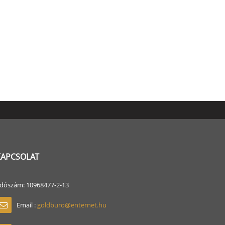
KAPCSOLAT
dószám: 10968477-2-13
Email :
goldburo@enternet.hu