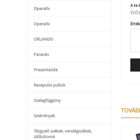
A te 
Operatív
Érté
Operatív
ORLANDO
Paraván
Prezentációk
Recepciós pultok
Szalagfüggöny
TOVÁB
Szekrények
Tárgyaló székek, vendégszékek,
ülőbútorok