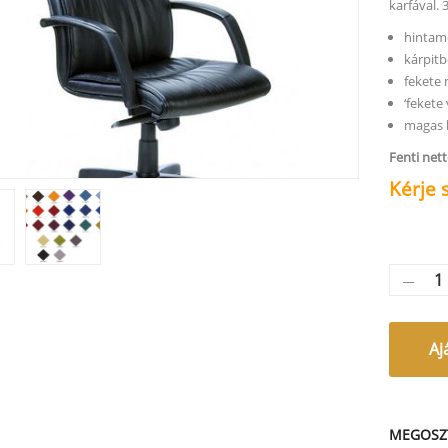
karfával. 
hintam
kárpitb
fekete 
‘fekete
magas 
Fenti net
Kérje 
Aj
MEGOSZ