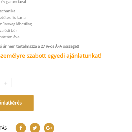
3 év garanciával
echanika
etétes fix karfa
műanyag lábcsillag
 valódi bőr
háttámlával
tó ár nem tartalmazza a 27 %-os ÁFA összegét!
személyre szabott egyedi ajánlatunkat!
ánlatkérés
TÁS