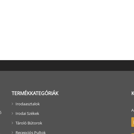
TERMÉKKATEGÓRIÁK
Irodaasztalok
A
ő
Irodai Székek
Tároló Bútorok
Recepciós Pultok