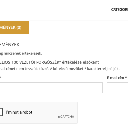
CATEGORI
MÉNYEK (0)
EMÉNYEK
g nincsenek értékelések.
ELIOS 100 VEZETŐI FORGÓSZÉK” értékelése elsőként
ail címet nem tesszük közzé.
A kötelező mezőket
*
karakterrel jelöljük.
*
E-mail cím
*