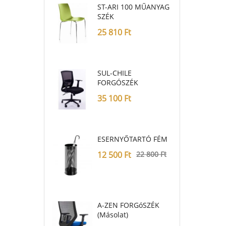
ST-ARI 100 MŰANYAG
SZÉK
25 810
Ft
SUL-CHILE
FORGÓSZÉK
35 100
Ft
ESERNYŐTARTÓ FÉM
12 500
Ft
22 800
Ft
A-ZEN FORGóSZÉK
(másolat)