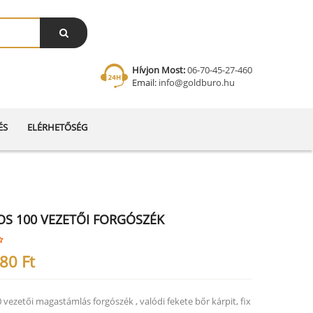
Hívjon Most:
06-70-45-27-460
Email:
info@goldburo.hu
ÉS
ELÉRHETŐSÉG
OS 100 VEZETŐI FORGÓSZÉK
280
Ft
 vezetői magastámlás forgószék , valódi fekete bőr kárpit, fix