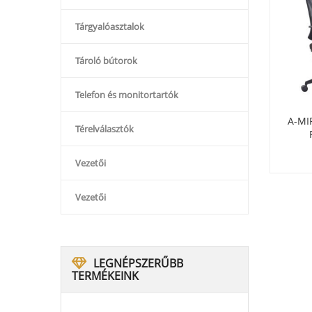
Tárgyalóasztalok
Tároló bútorok
Telefon és monitortartók
AGRA X5 IRODAI
ST-STEP 305 ÍRÓLAPOS SZÉK
A-MI
Térelválasztók
FORGóSZÉK
64 000
Ft
175 000
Ft
Vezetői
Vezetői
LEGNÉPSZERŰBB
TERMÉKEINK