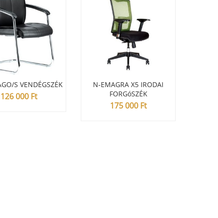
AGO/S VENDÉGSZÉK
N-EMAGRA X5 IRODAI
ST-STEP
FORGóSZÉK
126 000
Ft
175 000
Ft