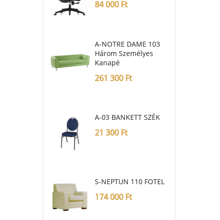
84 000
Ft
A-NOTRE DAME 103
Három Személyes
Kanapé
261 300
Ft
A-03 BANKETT SZÉK
21 300
Ft
S-NEPTUN 110 FOTEL
174 000
Ft