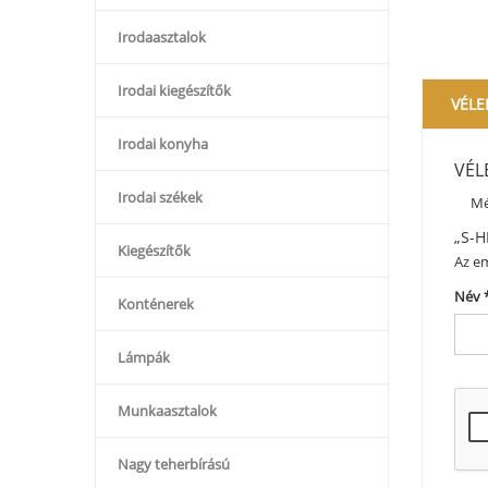
Irodaasztalok
Irodai kiegészítők
VÉLE
Irodai konyha
VÉL
Irodai székek
Mé
„S-H
Kiegészítők
Az em
Név
Konténerek
Lámpák
Munkaasztalok
Nagy teherbírású