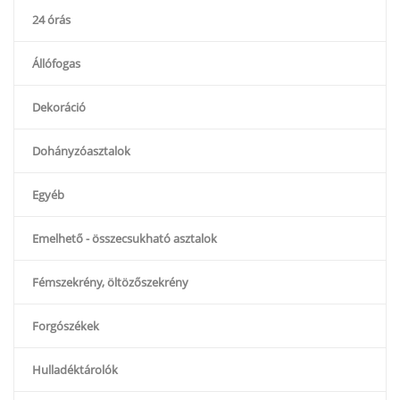
24 órás
Állófogas
Dekoráció
Dohányzóasztalok
Egyéb
Emelhető - összecsukható asztalok
Fémszekrény, öltözőszekrény
Forgószékek
Hulladéktárolók