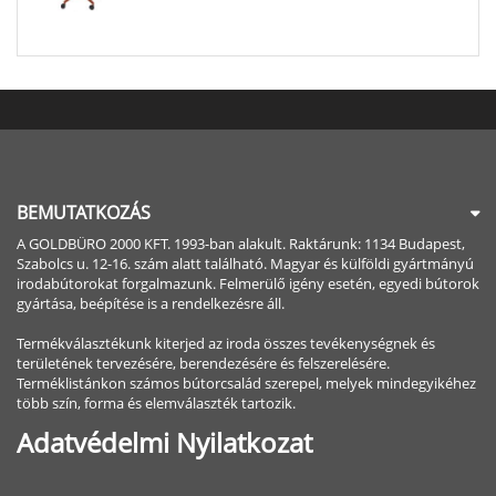
BEMUTATKOZÁS
A GOLDBÜRO 2000 KFT. 1993-ban alakult. Raktárunk: 1134 Budapest,
Szabolcs u. 12-16. szám alatt található. Magyar és külföldi gyártmányú
irodabútorokat forgalmazunk. Felmerülő igény esetén, egyedi bútorok
gyártása, beépítése is a rendelkezésre áll.
Termékválasztékunk kiterjed az iroda összes tevékenységnek és
területének tervezésére, berendezésére és felszerelésére.
Terméklistánkon számos bútorcsalád szerepel, melyek mindegyikéhez
több szín, forma és elemválaszték tartozik.
Adatvédelmi Nyilatkozat