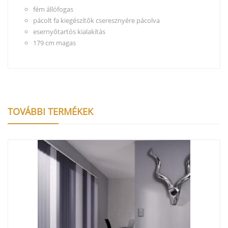
fém állófogas
pácolt fa kiegészítők cseresznyére pácolva
esernyőtartós kialakítás
179 cm magas
TOVÁBBI TERMÉKEK