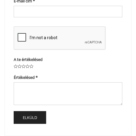
E-mail cím
*
A te értékelésed
Értékelésed
*