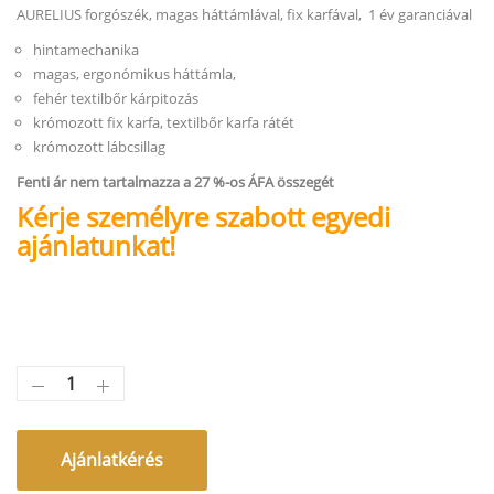
AURELIUS forgószék, magas háttámlával, fix karfával, 1 év garanciával
hintamechanika
magas, ergonómikus háttámla,
fehér textilbőr kárpitozás
krómozott fix karfa, textilbőr karfa rátét
krómozott lábcsillag
Fenti ár nem tartalmazza a 27 %-os ÁFA összegét
Kérje személyre szabott egyedi
ajánlatunkat!
Ajánlatkérés