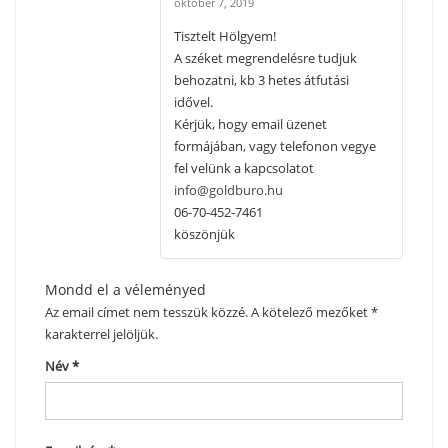
október 7, 2019
Tisztelt Hölgyem!
A széket megrendelésre tudjuk
behozatni, kb 3 hetes átfutási
idővel.
Kérjük, hogy email üzenet
formájában, vagy telefonon vegye
fel velünk a kapcsolatot
info@goldburo.hu
06-70-452-7461
köszönjük
Mondd el a véleményed
Az email címet nem tesszük közzé.
A kötelező mezőket
*
karakterrel jelöljük.
Név
*