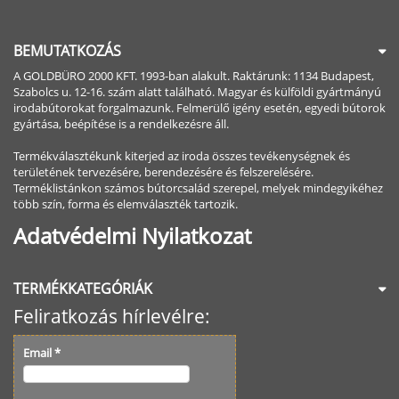
BEMUTATKOZÁS
A GOLDBÜRO 2000 KFT. 1993-ban alakult. Raktárunk: 1134 Budapest,
Szabolcs u. 12-16. szám alatt található. Magyar és külföldi gyártmányú
irodabútorokat forgalmazunk. Felmerülő igény esetén, egyedi bútorok
gyártása, beépítése is a rendelkezésre áll.
Termékválasztékunk kiterjed az iroda összes tevékenységnek és
területének tervezésére, berendezésére és felszerelésére.
Terméklistánkon számos bútorcsalád szerepel, melyek mindegyikéhez
több szín, forma és elemválaszték tartozik.
Adatvédelmi Nyilatkozat
TERMÉKKATEGÓRIÁK
Feliratkozás hírlevélre:
Email
*