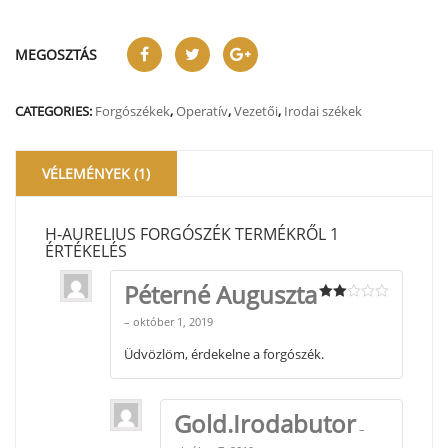
MEGOSZTÁS
CATEGORIES:
Forgószékek
,
Operatív
,
Vezetői
,
Irodai székek
VÉLEMÉNYEK (1)
H-AURELIUS FORGÓSZÉK
TERMÉKRŐL 1
ÉRTÉKELÉS
Péterné Auguszta
Értékelés:
–
október 1, 2019
2
/
5
Üdvözlöm, érdekelne a forgószék.
Gold.Irodabutor
–