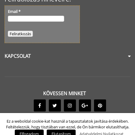
Email
*
KAPCSOLAT
KÖVESSEN MINKET
Ez a weboldal cookie-kat használ a tapasztalatok javítása érdekében.
Feltételezzük, hogy tisztában van ezzel, de Ön bármikor elutasíthatja.
© 2017-2026 Goldbüro Irodabútorok. Minden jog fenntartva
Elfogadom
Elutasítom
Adatvédelmi Nyilatkozat