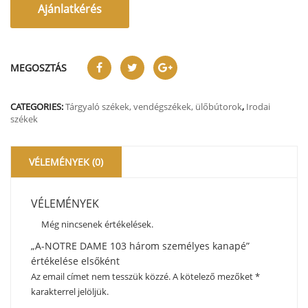
Ajánlatkérés
MEGOSZTÁS
CATEGORIES:
Tárgyaló székek, vendégszékek, ülőbútorok
,
Irodai
székek
VÉLEMÉNYEK (0)
VÉLEMÉNYEK
Még nincsenek értékelések.
„A-NOTRE DAME 103 három személyes kanapé”
értékelése elsőként
Az email címet nem tesszük közzé.
A kötelező mezőket
*
karakterrel jelöljük.