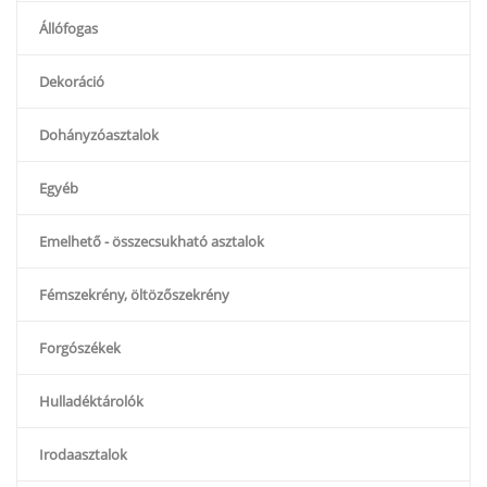
Állófogas
Dekoráció
Dohányzóasztalok
Egyéb
Emelhető - összecsukható asztalok
Fémszekrény, öltözőszekrény
Forgószékek
Hulladéktárolók
Irodaasztalok