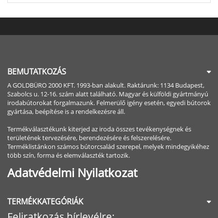
BEMUTATKOZÁS
A GOLDBÜRO 2000 KFT. 1993-ban alakult. Raktárunk: 1134 Budapest,
Szabolcs u. 12-16. szám alatt található. Magyar és külföldi gyártmányú
irodabútorokat forgalmazunk. Felmerülő igény esetén, egyedi bútorok
gyártása, beépítése is a rendelkezésre áll.
Termékválasztékunk kiterjed az iroda összes tevékenységnek és
területének tervezésére, berendezésére és felszerelésére.
Terméklistánkon számos bútorcsalád szerepel, melyek mindegyikéhez
több szín, forma és elemválaszték tartozik.
Adatvédelmi Nyilatkozat
TERMÉKKATEGÓRIÁK
Feliratkozás hírlevélre: