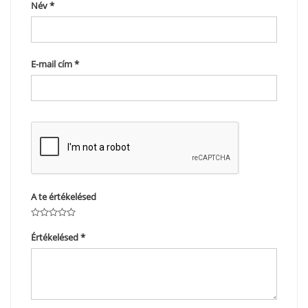
Név
*
E-mail cím
*
A te értékelésed
Értékelésed
*